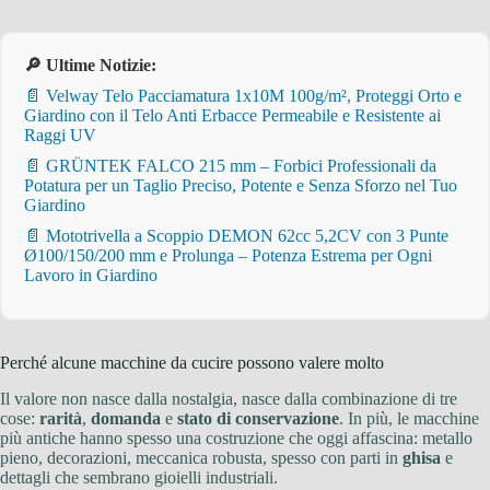
🔎 Ultime Notizie:
📄 Velway Telo Pacciamatura 1x10M 100g/m², Proteggi Orto e
Giardino con il Telo Anti Erbacce Permeabile e Resistente ai
Raggi UV
📄 GRÜNTEK FALCO 215 mm – Forbici Professionali da
Potatura per un Taglio Preciso, Potente e Senza Sforzo nel Tuo
Giardino
📄 Mototrivella a Scoppio DEMON 62cc 5,2CV con 3 Punte
Ø100/150/200 mm e Prolunga – Potenza Estrema per Ogni
Lavoro in Giardino
Perché alcune macchine da cucire possono valere molto
Il valore non nasce dalla nostalgia, nasce dalla combinazione di tre
cose:
rarità
,
domanda
e
stato di conservazione
. In più, le macchine
più antiche hanno spesso una costruzione che oggi affascina: metallo
pieno, decorazioni, meccanica robusta, spesso con parti in
ghisa
e
dettagli che sembrano gioielli industriali.