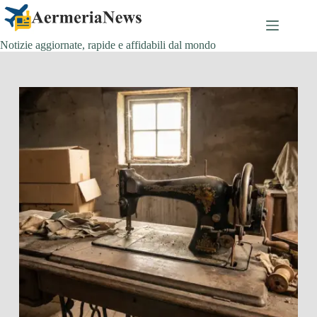
Salta
al
contenuto
Notizie aggiornate, rapide e affidabili dal mondo