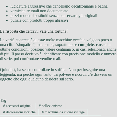
lucidature aggressive che cancellano decalcomanie e patina
verniciature totali non documentate
pezzi moderni sostituiti senza conservare gli originali
pulizie con prodotti troppo abrasivi
La risposta che cercavi: vale una fortuna?
La verità concreta è questa: molte macchine vecchie valgono poco o
una cifra “simpatica”, ma alcune, soprattutto se
complete
,
rare
e in
ottime condizioni, possono valere centinaia o, in casi selezionati, anche
di più. Il passo decisivo è identificare con precisione modello e numero
di serie, poi confrontare vendite reali.
Quindi sì, ha senso controllare in soffitta. Non per inseguire una
leggenda, ma perché ogni tanto, tra polvere e ricordi, c’è davvero un
oggetto che oggi qualcuno desidera sul serio.
Tag
#
accessori originali
#
collezionismo
#
decorazioni storiche
#
macchina da cucire vintage