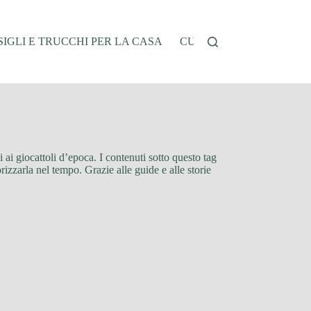
IGLI E TRUCCHI PER LA CASA
CUCINA E RICETTE
G
i ai giocattoli d’epoca. I contenuti sotto questo tag
orizzarla nel tempo. Grazie alle guide e alle storie