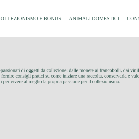
COLLEZIONISMO E BONUS
ANIMALI DOMESTICI
CONS
ppassionati di oggetti da collezione: dalle monete ai francobolli, dai vinil
e a fornire consigli pratici su come iniziare una raccolta, conservarla e val
ti per vivere al meglio la propria passione per il collezionismo.