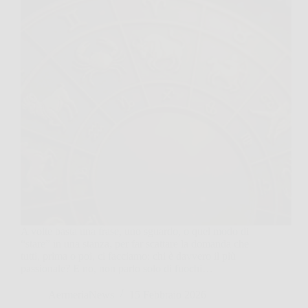
A volte basta una frase, uno sguardo, o quel modo di
“stare” in una stanza, per far scattare la domanda che
tutti, prima o poi, ci facciamo: chi è davvero il più
passionale? E no, non parlo solo di fuochi…
AermeriaNews
15 Febbraio 2026