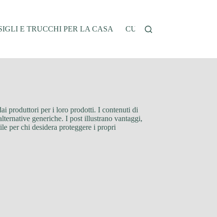
IGLI E TRUCCHI PER LA CASA
CUCINA E RICETTE
G
ai produttori per i loro prodotti. I contenuti di
alternative generiche. I post illustrano vantaggi,
tile per chi desidera proteggere i propri