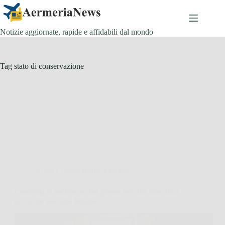
Salta
al
contenuto
Notizie aggiornate, rapide e affidabili dal mondo
Tag
stato di conservazione
Affari Collezionismo e Bonus
Controlla in soffitta: se hai questa vecchia macchina
da cucire vale una fortuna