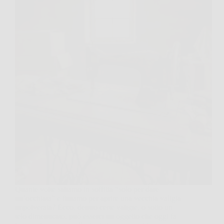
Quante volte saliamo in soffitta “solo per dare
un’occhiata” e finiamo per aprire una vecchia valigia
impolverata? Ecco, dentro certe valigie, o sotto un
telo dimenticato, può esserci un oggetto che oggi fa