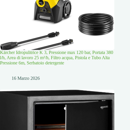
Kärcher Idropulitrice K 3, Pressione max 120 bar, Portata 380
l/h, Area di lavoro 25 m²/h, Filtro acqua, Pistola e Tubo Alta
Pressione 6m, Serbatoio detergente
16 Marzo 2026