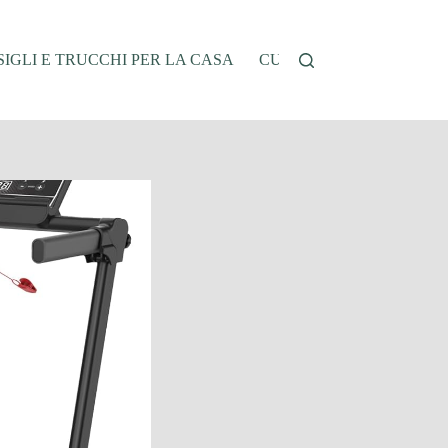
IGLI E TRUCCHI PER LA CASA
CUCINA E RICETTE
G