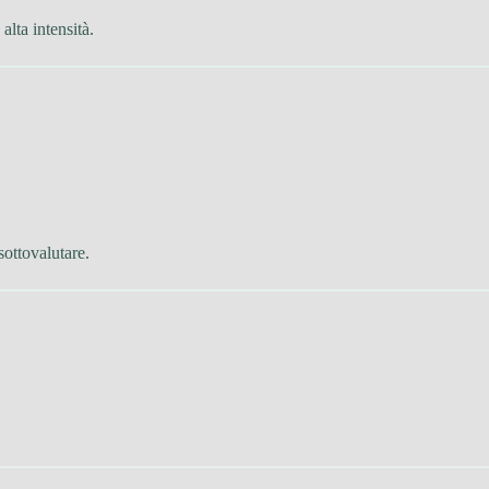
alta intensità.
sottovalutare.