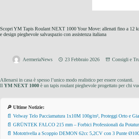
Scopri YM Tapis Roulant NEXT 1000 Your Move: allenati fino a 12 km
e design pieghevole salvaspazio con assistenza italiana
AermeriaNews
23 Febbraio 2026
Consigli e Tru
Allenarsi in casa è spesso l’unico modo realistico per essere costanti.
Il
YM NEXT 1000
è un tapis roulant pieghevole progettato per chi v
🔎 Ultime Notizie:
📄 Velway Telo Pacciamatura 1x10M 100g/m², Proteggi Orto e Giar
📄 GRÜNTEK FALCO 215 mm – Forbici Professionali da Potatura pe
📄 Mototrivella a Scoppio DEMON 62cc 5,2CV con 3 Punte Ø100/