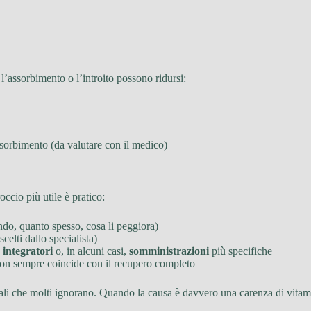
l’assorbimento o l’introito possono ridursi:
ssorbimento (da valutare con il medico)
ccio più utile è pratico:
ndo, quanto spesso, cosa li peggiora)
elti dallo specialista)
e
integratori
o, in alcuni casi,
somministrazioni
più specifiche
 non sempre coincide con il recupero completo
ali che molti ignorano. Quando la causa è davvero una carenza di vitam