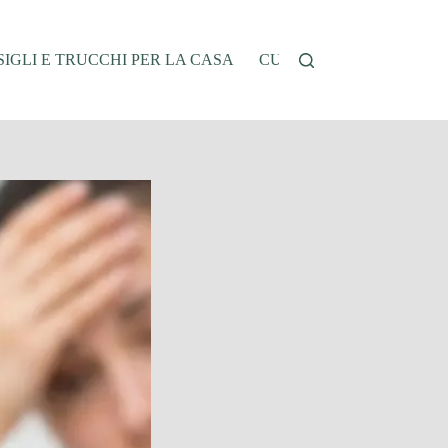
IGLI E TRUCCHI PER LA CASA
CUCINA E RICETTE
G