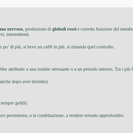
ema nervoso
, produzione di
globuli rossi
e corretta funzione del metabol
eri, intermittenti.
o’ di più, si beve un caffè in più, si rimanda quel controllo.
be attribuire a una routine stressante o a un periodo intenso. Tra i più 
” anche dopo aver dormito)
sempre gelidi)
oro persistenza, o la combinazione, a rendere sensato approfondire.