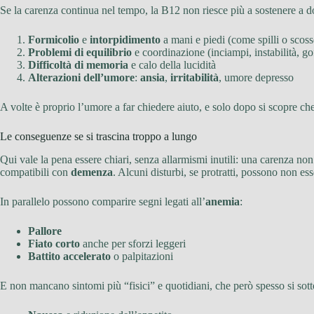
Se la carenza continua nel tempo, la B12 non riesce più a sostenere a do
Formicolio
e
intorpidimento
a mani e piedi (come spilli o scoss
Problemi di equilibrio
e coordinazione (inciampi, instabilità, g
Difficoltà di memoria
e calo della lucidità
Alterazioni dell’umore
:
ansia
,
irritabilità
, umore depresso
A volte è proprio l’umore a far chiedere aiuto, e solo dopo si scopre ch
Le conseguenze se si trascina troppo a lungo
Qui vale la pena essere chiari, senza allarmismi inutili: una carenza no
compatibili con
demenza
. Alcuni disturbi, se protratti, possono non es
In parallelo possono comparire segni legati all’
anemia
:
Pallore
Fiato corto
anche per sforzi leggeri
Battito accelerato
o palpitazioni
E non mancano sintomi più “fisici” e quotidiani, che però spesso si sot