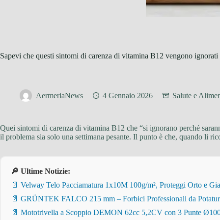
Sapevi che questi sintomi di carenza di vitamina B12 vengono ignorati 
AermeriaNews
4 Gennaio 2026
Salute e Alime
Quei sintomi di carenza di vitamina B12 che “si ignorano perché saranno
il problema sia solo una settimana pesante. Il punto è che, quando li ric
🔎 Ultime Notizie:
📄 Velway Telo Pacciamatura 1x10M 100g/m², Proteggi Orto e Giar
📄 GRÜNTEK FALCO 215 mm – Forbici Professionali da Potatura pe
📄 Mototrivella a Scoppio DEMON 62cc 5,2CV con 3 Punte Ø100/