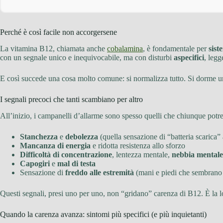
Perché è così facile non accorgersene
La vitamina B12, chiamata anche
cobalamina
, è fondamentale per
sist
con un segnale unico e inequivocabile, ma con disturbi
aspecifici
, legg
E così succede una cosa molto comune: si normalizza tutto. Si dorme un p
I segnali precoci che tanti scambiano per altro
All’inizio, i campanelli d’allarme sono spesso quelli che chiunque potreb
Stanchezza
e
debolezza
(quella sensazione di “batteria scarica
Mancanza di energia
e ridotta resistenza allo sforzo
Difficoltà di concentrazione
, lentezza mentale,
nebbia mentale
Capogiri
e
mal di testa
Sensazione di
freddo alle estremità
(mani e piedi che sembrano 
Questi segnali, presi uno per uno, non “gridano” carenza di B12. È la l
Quando la carenza avanza: sintomi più specifici (e più inquietanti)