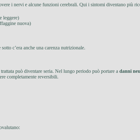
vere i nervi e alcune funzioni cerebrali. Qui i sintomi diventano più ric
e leggere)
offaggine nuova)
e sotto c’era anche una carenza nutrizionale.
n trattata può diventare seria. Nel lungo periodo può portare a
danni neu
sere completamente reversibili.
tovalutano: