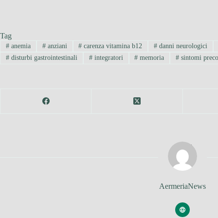
Tag
#
anemia
#
anziani
#
carenza vitamina b12
#
danni neurologici
#
disturbi gastrointestinali
#
integratori
#
memoria
#
sintomi preco
AermeriaNews