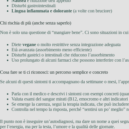
Nausea
e riduzione dell’appetito
Disturbi gastrointestinali
Lingua infiammata e dolorante
(a volte con bruciore)
Chi rischia di più (anche senza saperlo)
Non è solo una questione di “mangiare bene”. Ci sono situazioni in cui 
Diete
vegane
o molto restrittive senza integrazione adeguata
Età avanzata (assorbimento meno efficiente)
Disturbi gastrici o intestinali che riducono l’assorbimento
Uso prolungato di alcuni farmaci che possono interferire con l’a
Cosa fare se ti ci riconosci: un percorso semplice e concreto
Se alcuni di questi sintomi ti accompagnano da settimane o mesi, l’appro
Parla con il medico e descrivi i sintomi con esempi concreti (qua
Valuta esami del sangue mirati (B12, emocromo e altri indicatori sc
Se emerge la carenza, segui la terapia indicata, che può includer
Controlla nel tempo la risposta, perché “sentirsi un po’ meglio”
Il punto non è inseguire un’autodiagnosi, ma dare un nome a quei segn
per l’energia, ma per la testa, l’umore e la qualità delle giornate.