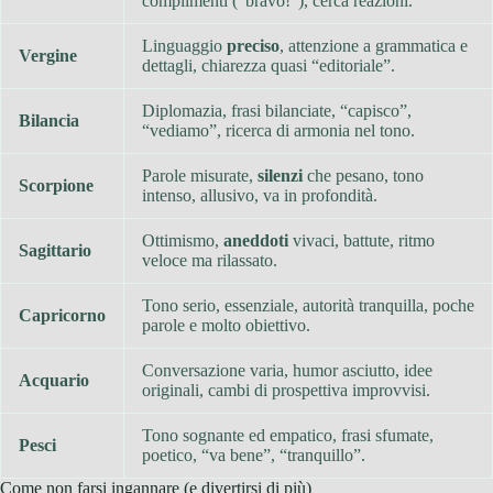
complimenti (“bravo!”), cerca reazioni.
Linguaggio
preciso
, attenzione a grammatica e
Vergine
dettagli, chiarezza quasi “editoriale”.
Diplomazia, frasi bilanciate, “capisco”,
Bilancia
“vediamo”, ricerca di armonia nel tono.
Parole misurate,
silenzi
che pesano, tono
Scorpione
intenso, allusivo, va in profondità.
Ottimismo,
aneddoti
vivaci, battute, ritmo
Sagittario
veloce ma rilassato.
Tono serio, essenziale, autorità tranquilla, poche
Capricorno
parole e molto obiettivo.
Conversazione varia, humor asciutto, idee
Acquario
originali, cambi di prospettiva improvvisi.
Tono sognante ed empatico, frasi sfumate,
Pesci
poetico, “va bene”, “tranquillo”.
Come non farsi ingannare (e divertirsi di più)