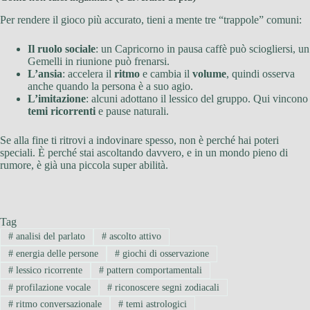
Per rendere il gioco più accurato, tieni a mente tre “trappole” comuni:
Il ruolo sociale
: un Capricorno in pausa caffè può sciogliersi, un
Gemelli in riunione può frenarsi.
L’ansia
: accelera il
ritmo
e cambia il
volume
, quindi osserva
anche quando la persona è a suo agio.
L’imitazione
: alcuni adottano il lessico del gruppo. Qui vincono
temi ricorrenti
e pause naturali.
Se alla fine ti ritrovi a indovinare spesso, non è perché hai poteri
speciali. È perché stai ascoltando davvero, e in un mondo pieno di
rumore, è già una piccola super abilità.
Tag
#
analisi del parlato
#
ascolto attivo
#
energia delle persone
#
giochi di osservazione
#
lessico ricorrente
#
pattern comportamentali
#
profilazione vocale
#
riconoscere segni zodiacali
#
ritmo conversazionale
#
temi astrologici