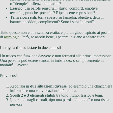
o “riempie” i silenzi con parole?
Lessico
: usa parole sensoriali (gusto, comfort), emotive,
tecniche, pratiche, poetiche? Ripete certe espressioni?
Temi ricorrenti
: torna spesso su famiglia, obiettivi, dettagli,
battute, aneddoti, complimenti? Sono i suoi “pilastri”.
Tutto questo non è una scienza esatta, è più un gioco ispirato ai profili
di
astrologia
. Però, se ascolti bene, i pattern iniziano a saltare fuori.
La regola d’oro: testare in due contesti
Un trucco che funziona davvero è non fermarsi alla prima impressione.
Una persona può essere stanca, in imbarazzo, o semplicemente in
modalità “lavoro”.
Prova così:
Ascoltala in
due situazioni diverse
, ad esempio una chiacchiera
informale e una conversazione più pratica.
Scegli
2 o 3 elementi stabili
tra tono, ritmo, lessico e temi.
Ignora i dettagli casuali, tipo una parola “di moda” o una risata
nervosa.