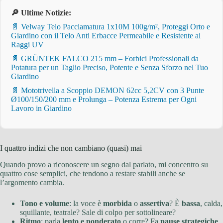
🔎 Ultime Notizie:
📄 Velway Telo Pacciamatura 1x10M 100g/m², Proteggi Orto e
Giardino con il Telo Anti Erbacce Permeabile e Resistente ai
Raggi UV
📄 GRÜNTEK FALCO 215 mm – Forbici Professionali da
Potatura per un Taglio Preciso, Potente e Senza Sforzo nel Tuo
Giardino
📄 Mototrivella a Scoppio DEMON 62cc 5,2CV con 3 Punte
Ø100/150/200 mm e Prolunga – Potenza Estrema per Ogni
Lavoro in Giardino
I quattro indizi che non cambiano (quasi) mai
Quando provo a riconoscere un segno dal parlato, mi concentro su
quattro cose semplici, che tendono a restare stabili anche se
l’argomento cambia.
Tono e volume
: la voce è
morbida
o
assertiva
? È
bassa
, calda,
squillante, teatrale? Sale di colpo per sottolineare?
Ritmo
: parla
lento e ponderato
o corre? Fa
pause strategiche