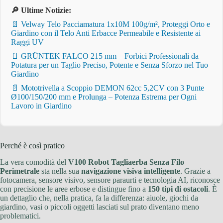
🔎 Ultime Notizie:
📄 Velway Telo Pacciamatura 1x10M 100g/m², Proteggi Orto e
Giardino con il Telo Anti Erbacce Permeabile e Resistente ai
Raggi UV
📄 GRÜNTEK FALCO 215 mm – Forbici Professionali da
Potatura per un Taglio Preciso, Potente e Senza Sforzo nel Tuo
Giardino
📄 Mototrivella a Scoppio DEMON 62cc 5,2CV con 3 Punte
Ø100/150/200 mm e Prolunga – Potenza Estrema per Ogni
Lavoro in Giardino
Perché è così pratico
La vera comodità del
V100 Robot Tagliaerba Senza Filo
Perimetrale
sta nella sua
navigazione visiva intelligente
. Grazie a
fotocamera, sensore visivo, sensore paraurti e tecnologia AI, riconosce
con precisione le aree erbose e distingue fino a
150 tipi di ostacoli
. È
un dettaglio che, nella pratica, fa la differenza: aiuole, giochi da
giardino, vasi o piccoli oggetti lasciati sul prato diventano meno
problematici.