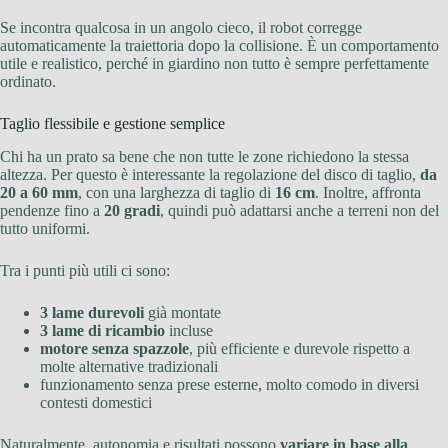
Se incontra qualcosa in un angolo cieco, il robot corregge
automaticamente la traiettoria dopo la collisione. È un comportamento
utile e realistico, perché in giardino non tutto è sempre perfettamente
ordinato.
Taglio flessibile e gestione semplice
Chi ha un prato sa bene che non tutte le zone richiedono la stessa
altezza. Per questo è interessante la regolazione del disco di taglio,
da
20 a 60 mm
, con una larghezza di taglio di
16 cm
. Inoltre, affronta
pendenze fino a
20 gradi
, quindi può adattarsi anche a terreni non del
tutto uniformi.
Tra i punti più utili ci sono:
3 lame durevoli
già montate
3 lame di ricambio
incluse
motore senza spazzole
, più efficiente e durevole rispetto a
molte alternative tradizionali
funzionamento senza prese esterne, molto comodo in diversi
contesti domestici
Naturalmente, autonomia e risultati possono
variare in base alla