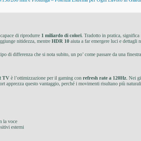
 capace di riprodurre
1 miliardo di colori
. Tradotto in pratica, signific
ggiunge nitidezza, mentre
HDR 10
aiuta a far emergere luci e dettagli 
tipo di differenza che si nota subito, un po’ come passare da una finestr
t TV
è l’ottimizzazione per il gaming con
refresh rate a 120Hz
. Nei g
ort apprezza questo vantaggio, perché i movimenti risultano più naturali
on la voce
itivi esterni