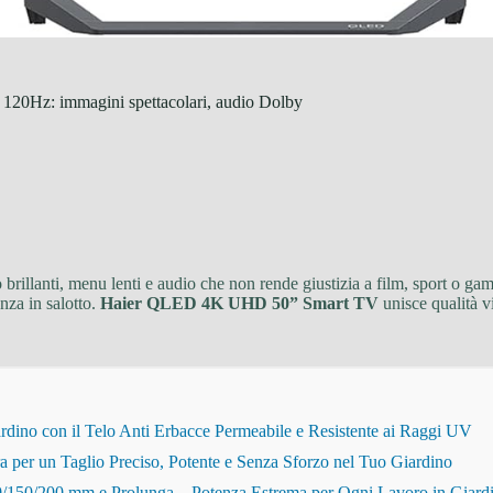
0Hz: immagini spettacolari, audio Dolby
brillanti, menu lenti e audio che non rende giustizia a film, sport o gam
nza in salotto.
Haier QLED 4K UHD 50” Smart TV
unisce qualità vi
dino con il Telo Anti Erbacce Permeabile e Resistente ai Raggi UV
r un Taglio Preciso, Potente e Senza Sforzo nel Tuo Giardino
150/200 mm e Prolunga – Potenza Estrema per Ogni Lavoro in Giard