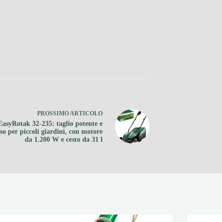
PROSSIMO
ARTICOLO
EasyRotak 32-235: taglio potente e
so per piccoli giardini, con motore
da 1.200 W e cesto da 31 l