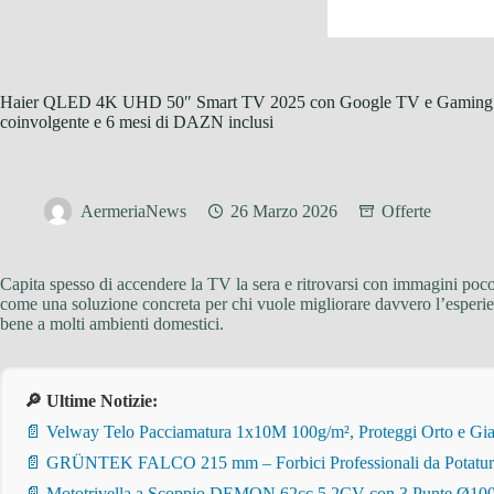
Haier QLED 4K UHD 50″ Smart TV 2025 con Google TV e Gaming 12
coinvolgente e 6 mesi di DAZN inclusi
AermeriaNews
26 Marzo 2026
Offerte
Capita spesso di accendere la TV la sera e ritrovarsi con immagini poco 
come una soluzione concreta per chi vuole migliorare davvero l’esperie
bene a molti ambienti domestici.
🔎 Ultime Notizie:
📄 Velway Telo Pacciamatura 1x10M 100g/m², Proteggi Orto e Giar
📄 GRÜNTEK FALCO 215 mm – Forbici Professionali da Potatura pe
📄 Mototrivella a Scoppio DEMON 62cc 5,2CV con 3 Punte Ø100/