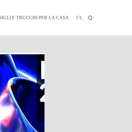
IGLI E TRUCCHI PER LA CASA
CUCINA E RICETTE
G