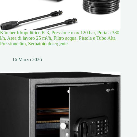
Kärcher Idropulitrice K 3, Pressione max 120 bar, Portata 380
l/h, Area di lavoro 25 m²/h, Filtro acqua, Pistola e Tubo Alta
Pressione 6m, Serbatoio detergente
16 Marzo 2026