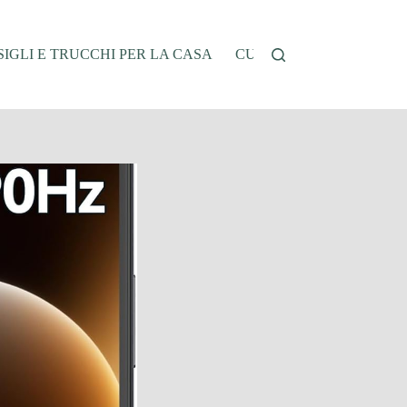
IGLI E TRUCCHI PER LA CASA
CUCINA E RICETTE
G