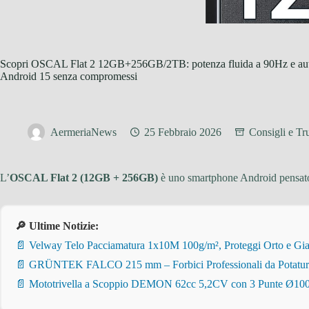
Scopri OSCAL Flat 2 12GB+256GB/2TB: potenza fluida a 90Hz e au
Android 15 senza compromessi
AermeriaNews
25 Febbraio 2026
Consigli e Tru
L’
OSCAL Flat 2 (12GB + 256GB)
è uno smartphone Android pensato
🔎 Ultime Notizie:
📄 Velway Telo Pacciamatura 1x10M 100g/m², Proteggi Orto e Giar
📄 GRÜNTEK FALCO 215 mm – Forbici Professionali da Potatura pe
📄 Mototrivella a Scoppio DEMON 62cc 5,2CV con 3 Punte Ø100/