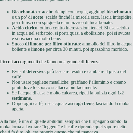
Bicarbonato + aceto
: riempi con acqua, aggiungi
bicarbonato
e un po’ di
aceto
, scalda finché la miscela esce, lascia intiepidire,
poi rifinisci con spugnetta e un pizzico di bicarbonato.
Acido citrico
: ottimo contro incrostazioni tenaci. Si usa sciolto
in acqua nel serbatoio, si porta quasi a ebollizione, poi si svuota
e si risciacqua molto bene.
Succo di limone per filtro otturato
: ammollo del filtro in acqua
bollente e
limone
per circa 30 minuti, poi spazzolino morbido.
Piccoli accorgimenti che fanno una grande differenza
Evita il
detersivo
: può lasciare residui e cambiare il gusto del
caffè.
Non usare pagliette metalliche: graffiano l’alluminio e creano
punti dove lo sporco si attacca più facilmente.
Se l’acqua di casa è molto calcarea, ripeti la pulizia ogni
1-2
settimane
.
Dopo ogni caffè, risciacqua e
asciuga bene
, lasciando la moka
aperta.
Alla fine, è una di quelle abitudini semplici che ti ripagano subito: la
moka torna a lavorare “leggera” e il caffè riprende quel sapore netto
che ti fa dire, ok, era proprio questo che mi mancava.