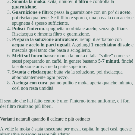
Smonta la moka
: svita, rimuovi il
filtro
e controlla la
guarnizione
.
Guarnizione e filtro
: passa la guarnizione con un po’ di
aceto
,
poi risciacqua bene. Se il filtro è sporco, una passata con aceto e
spugnetta è spesso sufficiente.
Pulisci l’interno
: spugnetta morbida e
aceto
, senza graffiare.
Risciacqua e rimonta filtro e guarnizione.
Prepara la soluzione anticalcare
: riempi il serbatoio con
acqua e aceto in parti uguali
. Aggiungi
1 cucchiaino di sale
e
mescola quel tanto che basta a scioglierlo.
Metti sul fuoco basso
: monta la moka e falla “salire” come se
stessi preparando un caffè. In genere bastano
5-7 minuti
, finché
la soluzione arriva nella parte superiore.
Svuota e risciacqua
: butta via la soluzione, poi risciacqua
abbondantemente ogni pezzo.
Asciuga con cura
: panno pulito e moka aperta qualche minuto,
così non resta umidità.
Il segnale che hai fatto centro è uno: l’interno torna uniforme, e i fori
del filtro risultano più liberi.
Varianti naturali quando il calcare è più ostinato
A volte la moka è stata trascurata per mesi, capita. In quei casi, queste
alternative possono essere più adatte: