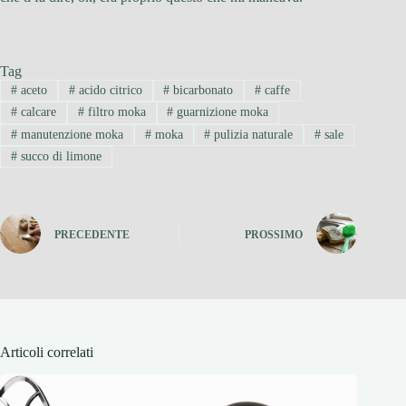
Tag
#
aceto
#
acido citrico
#
bicarbonato
#
caffe
#
calcare
#
filtro moka
#
guarnizione moka
#
manutenzione moka
#
moka
#
pulizia naturale
#
sale
#
succo di limone
PRECEDENTE
PROSSIMO
Articoli correlati