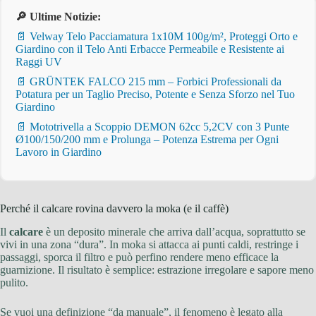
🔎 Ultime Notizie:
📄 Velway Telo Pacciamatura 1x10M 100g/m², Proteggi Orto e
Giardino con il Telo Anti Erbacce Permeabile e Resistente ai
Raggi UV
📄 GRÜNTEK FALCO 215 mm – Forbici Professionali da
Potatura per un Taglio Preciso, Potente e Senza Sforzo nel Tuo
Giardino
📄 Mototrivella a Scoppio DEMON 62cc 5,2CV con 3 Punte
Ø100/150/200 mm e Prolunga – Potenza Estrema per Ogni
Lavoro in Giardino
Perché il calcare rovina davvero la moka (e il caffè)
Il
calcare
è un deposito minerale che arriva dall’acqua, soprattutto se
vivi in una zona “dura”. In moka si attacca ai punti caldi, restringe i
passaggi, sporca il filtro e può perfino rendere meno efficace la
guarnizione. Il risultato è semplice: estrazione irregolare e sapore meno
pulito.
Se vuoi una definizione “da manuale”, il fenomeno è legato alla