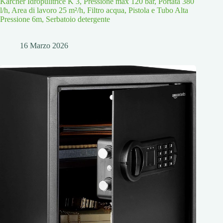
Kärcher Idropulitrice K 3, Pressione max 120 bar, Portata 380
l/h, Area di lavoro 25 m²/h, Filtro acqua, Pistola e Tubo Alta
Pressione 6m, Serbatoio detergente
16 Marzo 2026