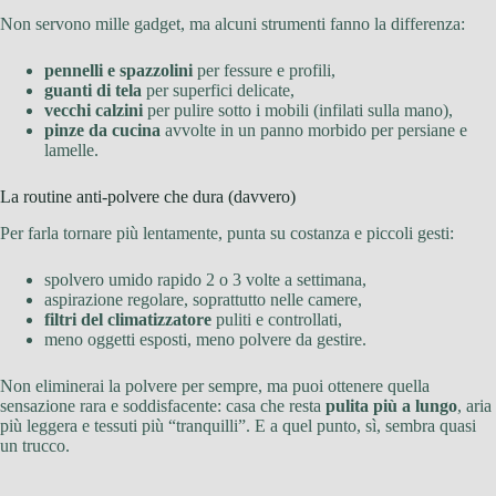
Non servono mille gadget, ma alcuni strumenti fanno la differenza:
pennelli e spazzolini
per fessure e profili,
guanti di tela
per superfici delicate,
vecchi calzini
per pulire sotto i mobili (infilati sulla mano),
pinze da cucina
avvolte in un panno morbido per persiane e
lamelle.
La routine anti-polvere che dura (davvero)
Per farla tornare più lentamente, punta su costanza e piccoli gesti:
spolvero umido rapido 2 o 3 volte a settimana,
aspirazione regolare, soprattutto nelle camere,
filtri del climatizzatore
puliti e controllati,
meno oggetti esposti, meno polvere da gestire.
Non eliminerai la polvere per sempre, ma puoi ottenere quella
sensazione rara e soddisfacente: casa che resta
pulita più a lungo
, aria
più leggera e tessuti più “tranquilli”. E a quel punto, sì, sembra quasi
un trucco.