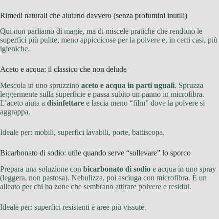
Rimedi naturali che aiutano davvero (senza profumini inutili)
Qui non parliamo di magie, ma di miscele pratiche che rendono le
superfici più pulite, meno appiccicose per la polvere e, in certi casi, più
igieniche.
Aceto e acqua: il classico che non delude
Mescola in uno spruzzino
aceto e acqua in parti uguali
. Spruzza
leggermente sulla superficie e passa subito un panno in microfibra.
L’aceto aiuta a
disinfettare
e lascia meno “film” dove la polvere si
aggrappa.
Ideale per: mobili, superfici lavabili, porte, battiscopa.
Bicarbonato di sodio: utile quando serve “sollevare” lo sporco
Prepara una soluzione con
bicarbonato di sodio
e acqua in uno spray
(leggera, non pastosa). Nebulizza, poi asciuga con microfibra. È un
alleato per chi ha zone che sembrano attirare polvere e residui.
Ideale per: superfici resistenti e aree più vissute.