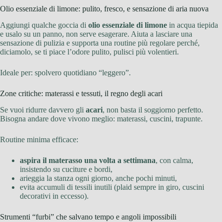
Olio essenziale di limone: pulito, fresco, e sensazione di aria nuova
Aggiungi qualche goccia di
olio essenziale di limone
in acqua tiepida
e usalo su un panno, non serve esagerare. Aiuta a lasciare una
sensazione di pulizia e supporta una routine più regolare perché,
diciamolo, se ti piace l’odore pulito, pulisci più volentieri.
Ideale per: spolvero quotidiano “leggero”.
Zone critiche: materassi e tessuti, il regno degli acari
Se vuoi ridurre davvero gli
acari
, non basta il soggiorno perfetto.
Bisogna andare dove vivono meglio: materassi, cuscini, trapunte.
Routine minima efficace:
aspira il materasso una volta a settimana
, con calma,
insistendo su cuciture e bordi,
arieggia la stanza ogni giorno, anche pochi minuti,
evita accumuli di tessili inutili (plaid sempre in giro, cuscini
decorativi in eccesso).
Strumenti “furbi” che salvano tempo e angoli impossibili