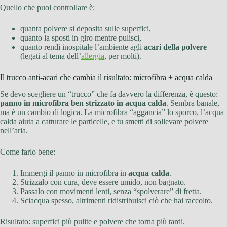
Quello che puoi controllare è:
quanta polvere si deposita sulle superfici,
quanto la sposti in giro mentre pulisci,
quanto rendi inospitale l’ambiente agli
acari della polvere
(legati al tema dell’
allergia
, per molti).
Il trucco anti-acari che cambia il risultato: microfibra + acqua calda
Se devo scegliere un “trucco” che fa davvero la differenza, è questo:
panno in microfibra ben strizzato in acqua calda
. Sembra banale,
ma è un cambio di logica. La microfibra “aggancia” lo sporco, l’acqua
calda aiuta a catturare le particelle, e tu smetti di sollevare polvere
nell’aria.
Come farlo bene:
Immergi il panno in microfibra in
acqua calda
.
Strizzalo con cura, deve essere umido, non bagnato.
Passalo con movimenti lenti, senza “spolverare” di fretta.
Sciacqua spesso, altrimenti ridistribuisci ciò che hai raccolto.
Risultato: superfici più pulite e polvere che torna più tardi.