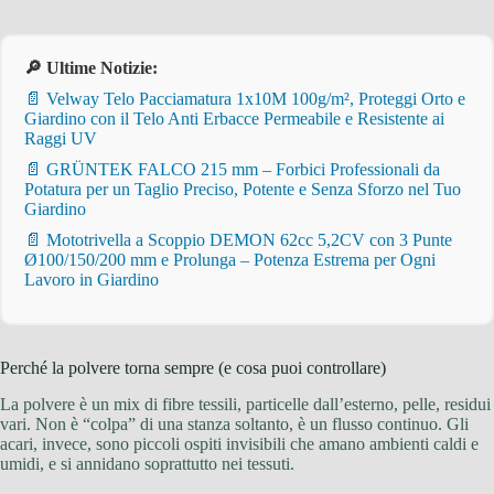
🔎 Ultime Notizie:
📄 Velway Telo Pacciamatura 1x10M 100g/m², Proteggi Orto e
Giardino con il Telo Anti Erbacce Permeabile e Resistente ai
Raggi UV
📄 GRÜNTEK FALCO 215 mm – Forbici Professionali da
Potatura per un Taglio Preciso, Potente e Senza Sforzo nel Tuo
Giardino
📄 Mototrivella a Scoppio DEMON 62cc 5,2CV con 3 Punte
Ø100/150/200 mm e Prolunga – Potenza Estrema per Ogni
Lavoro in Giardino
Perché la polvere torna sempre (e cosa puoi controllare)
La polvere è un mix di fibre tessili, particelle dall’esterno, pelle, residui
vari. Non è “colpa” di una stanza soltanto, è un flusso continuo. Gli
acari, invece, sono piccoli ospiti invisibili che amano ambienti caldi e
umidi, e si annidano soprattutto nei tessuti.