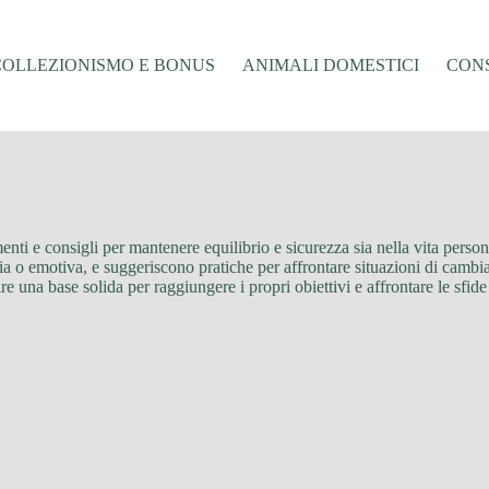
COLLEZIONISMO E BONUS
ANIMALI DOMESTICI
CONS
enti e consigli per mantenere equilibrio e sicurezza sia nella vita persona
ia o emotiva, e suggeriscono pratiche per affrontare situazioni di cambi
uire una base solida per raggiungere i propri obiettivi e affrontare le sfi