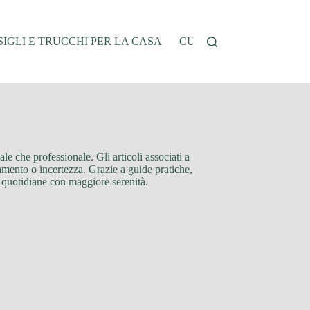
IGLI E TRUCCHI PER LA CASA
CUCINA E RICETTE
G
le che professionale. Gli articoli associati a
amento o incertezza. Grazie a guide pratiche,
de quotidiane con maggiore serenità.