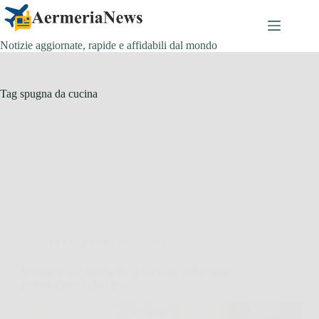
Salta
al
contenuto
Notizie aggiornate, rapide e affidabili dal mondo
Tag
spugna da cucina
Consigli e Trucchi per la casa
L’oggetto più sporco della tua casa: lo usi ogni
giorno e non lo lavi mai