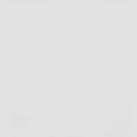
C’è un momento, quando passi la scopa, in cui ti
accorgi che stai solo “spostando” la polvere da una
parte all’altra. A me succedeva spesso, soprattutto
negli angoli e vicino ai battiscopa. Poi ho scoperto
un gesto semplicissimo, quasi banale,…
AermeriaNews
29 Gennaio 2026
Consigli e Trucchi per la casa
Spruzza questo prodotto naturale nell’acqua per un
pavimento brillante