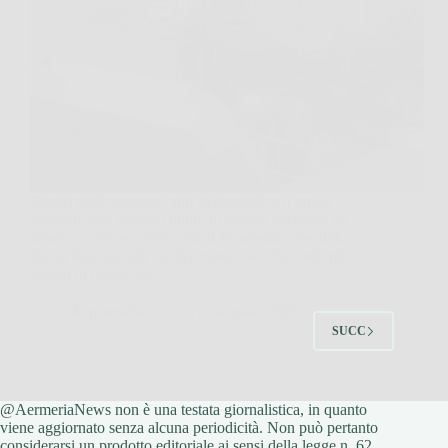
Rientri dalle vacanze, apri lo sportello e ti arriva
addosso quel classico odore di chiuso, un misto tra
umido e “non so cosa”, che ti fa pensare: possibile
che la lavastoviglie sia diventata così? Succede più
spesso di quanto si…
AermeriaNews
17 Gennaio 2026
SUCC
@AermeriaNews non è una testata giornalistica, in quanto
viene aggiornato senza alcuna periodicità. Non può pertanto
considerarsi un prodotto editoriale ai sensi della legge n. 62