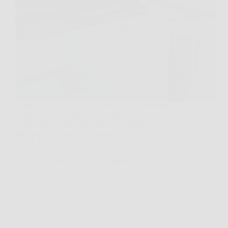
Quando te ne accorgi, di solito è in un momento
qualsiasi: apri il frigo per prendere l’acqua e lì, in
quell’angolino della guarnizione, spunta il nero. Una
riga scura che sembra innocua, poi capisci che è
muffa. La buona notizia…
AermeriaNews
4 Febbraio 2026
Consigli e Trucchi per la casa