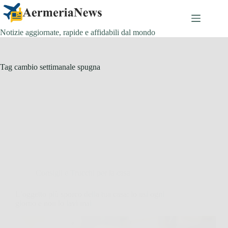
Salta
al
contenuto
Notizie aggiornate, rapide e affidabili dal mondo
Tag
cambio settimanale spugna
Consigli e Trucchi per la casa
L’oggetto più sporco della tua casa: lo usi ogni
giorno e non lo lavi mai